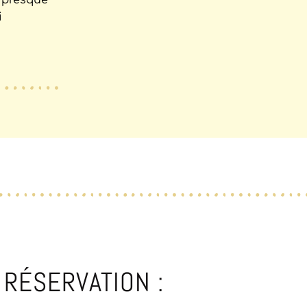
 presque
i
RÉSERVATION :