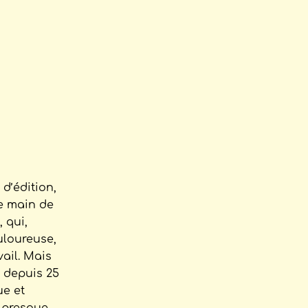
d’édition,
ne main de
 qui,
uloureuse,
vail. Mais
u depuis 25
ue et