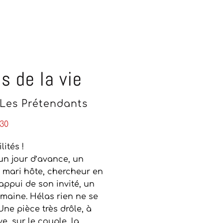
s de la vie
 Les Prétendants
30
lités !
un jour d’avance, un
e mari hôte, chercheur en
appui de son invité, un
aine. Hélas rien ne se
e pièce très drôle, à
ve, sur le couple, la